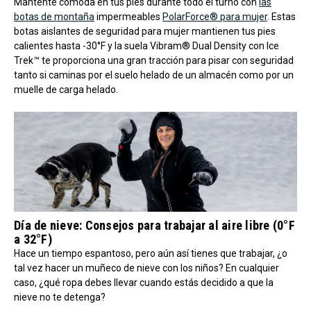
Mantente cómoda en tus pies durante todo el turno con
las
botas de montaña
impermeables
PolarForce® para mujer
. Estas
botas aislantes de seguridad para mujer mantienen tus pies
calientes hasta -30°F y la suela Vibram® Dual Density con Ice
Trek™ te proporciona una gran tracción para pisar con seguridad
tanto si caminas por el suelo helado de un almacén como por un
muelle de carga helado.
Día de nieve: Consejos para trabajar al aire libre (0°F
a 32°F)
Hace un tiempo espantoso, pero aún así tienes que trabajar, ¿o
tal vez hacer un muñeco de nieve con los niños? En cualquier
caso, ¿qué ropa debes llevar cuando estás decidido a que la
nieve no te detenga?