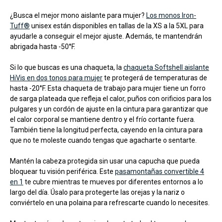
¿Busca el mejor mono aislante para mujer?
Los monos Iron-
Tuff®
unisex están disponibles en tallas de la XS a la 5XL para
ayudarle a conseguir el mejor ajuste. Además, te mantendrán
abrigada hasta -50°F.
Si lo que buscas es una chaqueta, la
chaqueta Softshell aislante
HiVis en dos tonos para mujer
te protegerá de temperaturas de
hasta -20°F. Esta chaqueta de trabajo para mujer tiene un forro
de sarga plateada que refleja el calor, puños con orificios para los
pulgares y un cordón de ajuste en la cintura para garantizar que
el calor corporal se mantiene dentro y el frío cortante fuera.
También tiene la longitud perfecta, cayendo en la cintura para
que no te moleste cuando tengas que agacharte o sentarte.
Mantén la cabeza protegida sin usar una capucha que pueda
bloquear tu visión periférica. Este
pasamontañas convertible 4
en 1
te cubre mientras te mueves por diferentes entornos a lo
largo del día. Úsalo para protegerte las orejas y la nariz o
conviértelo en una polaina para refrescarte cuando lo necesites.