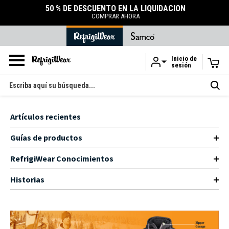
50 % DE DESCUENTO EN LA LIQUIDACIÓN
COMPRAR AHORA
Inicio de
sesión
Ir al contenido principal
Buscar
en
Artículos recientes
Guías de productos
RefrigiWear Conocimientos
Historias