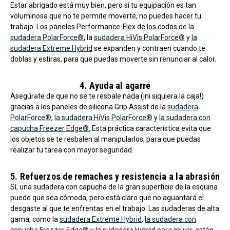
Estar abrigado está muy bien, pero si tu equipación es tan
voluminosa que no te permite moverte, no puedes hacer tu
trabajo. Los paneles Performance-Flex de los codos de la
sudadera PolarForce®
, la
sudadera HiVis PolarForce®
y
la
sudadera Extreme Hybrid
se expanden y contraen cuando te
doblas y estiras, para que puedas moverte sin renunciar al calor.
4. Ayuda al agarre
Asegúrate de que no se te resbale nada (¡ni siquiera la caja!)
gracias a los paneles de silicona Grip Assist de la
sudadera
PolarForce®
,
la sudadera HiVis PolarForce®
y
la sudadera con
capucha Freezer Edge®.
Esta práctica característica evita que
los objetos se te resbalen al manipularlos, para que puedas
realizar tu tarea con mayor seguridad.
5. Refuerzos de remaches y resistencia a la abrasión
Sí, una sudadera con capucha de la gran superficie de la esquina
puede que sea cómoda, pero está claro que no aguantará el
desgaste al que te enfrentas en el trabajo. Las sudaderas de alta
gama, como la
sudadera Extreme Hybrid
,
la sudadera con
capucha Freezer Edge®
y la
sudadera Hybrid para mujer
, están