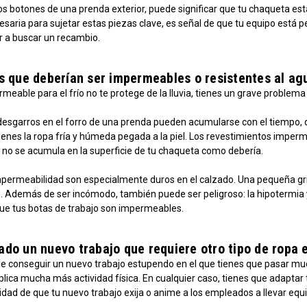
os botones de una prenda exterior, puede significar que tu chaqueta está l
esaria para sujetar estas piezas clave, es señal de que tu equipo está pe
 a buscar un recambio.
 que deberían ser impermeables o resistentes al agu
rmeable para el frío no te protege de la lluvia, tienes un grave problem
sgarros en el forro de una prenda pueden acumularse con el tiempo, dej
ienes la ropa fría y húmeda pegada a la piel. Los revestimientos imp
 no se acumula en la superficie de tu chaqueta como debería.
mpermeabilidad son especialmente duros en el calzado. Una pequeña grie
s. Además de ser incómodo, también puede ser peligroso: la hipotermia 
ue tus botas de trabajo son impermeables.
o un nuevo trabajo que requiere otro tipo de ropa e
e conseguir un nuevo trabajo estupendo en el que tienes que pasar muc
ica mucha más actividad física. En cualquier caso, tienes que adaptar tu
ilidad de que tu nuevo trabajo exija o anime a los empleados a llevar equip