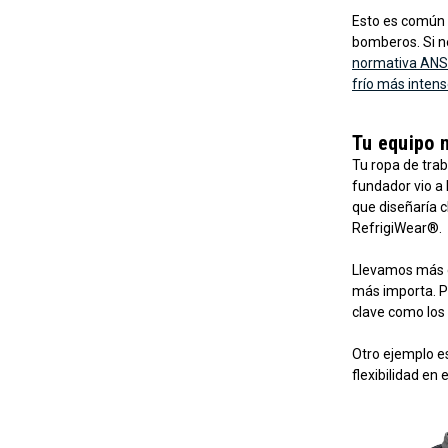
Esto es común e
bomberos. Si ne
normativa ANS
frío más inten
Tu equipo n
Tu ropa de trab
fundador vio a 
que diseñaría 
RefrigiWear®.
Llevamos más d
más importa. P
clave como los
Otro ejemplo e
flexibilidad en 