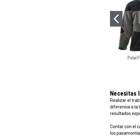
PolarF
Necesitas l
Realizar el tra
diferencia a la
resultados espe
Contar con el c
los pasamontaña