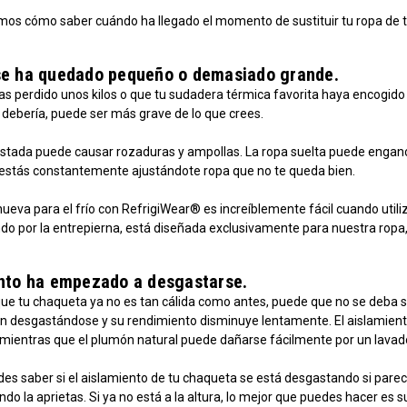
mos cómo saber cuándo ha llegado el momento de sustituir tu ropa de tr
se ha quedado pequeño o demasiado grande.
 perdido unos kilos o que tu sudadera térmica favorita haya encogido c
debería, puede ser más grave de lo que crees.
stada puede causar rozaduras y ampollas. La ropa suelta puede engancha
si estás constantemente ajustándote ropa que no te queda bien.
ueva para el frío con RefrigiWear® es increíblemente fácil cuando util
o por la entrepierna, está diseñada exclusivamente para nuestra ropa, 
ento ha empezado a desgastarse.
que tu chaqueta ya no es tan cálida como antes, puede que no se deba s
n desgastándose y su rendimiento disminuye lentamente. El aislamiento 
, mientras que el plumón natural puede dañarse fácilmente por un lavad
s saber si el aislamiento de tu chaqueta se está desgastando si parece
do la aprietas. Si ya no está a la altura, lo mejor que puedes hacer es s