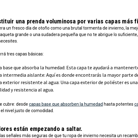
stituir una prenda voluminosa por varias capas más 
era un fresco día de otoño como una brutal tormenta de invierno, la mej
aqueta grande o una sudadera pequeña que no te abrigue lo suficiente, e
necesites.
rrá tres capas básicas:
 base que absorba la humedad: Esta capa te ayudará a mantenerte s
 intermedia aislante: Aquí es donde encontrarás la mayor parte de
 exterior resistente al agua: Una capa exterior de poliéster es un
idad y resistencia al agua.
e cubre: desde
capas base que absorben la humedad
hasta potentes
c
el nivel justo de comodidad.
dores están empezando a saltar.
 las señales más seguras de que tu ropa de invierno necesita un recamb