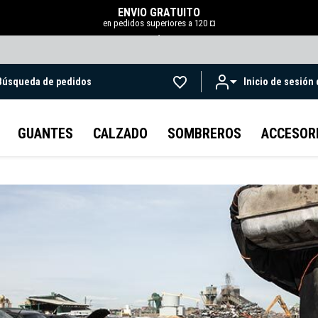
ENVÍO GRATUITO
en pedidos superiores a 120 ¤
.
Búsqueda de pedidos
Inicio de sesión
Ir al contenido principal
GUANTES
CALZADO
SOMBREROS
ACCESOR