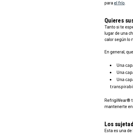
para
el frío
.
Quieres su
Tanto si te esp
lugar de una ch
calor según lo 
En general, que
Una capa
Una capa
Una capa
transpirabil
RefrigiWear® t
mantenerte en 
Los sujeta
Esta es una de