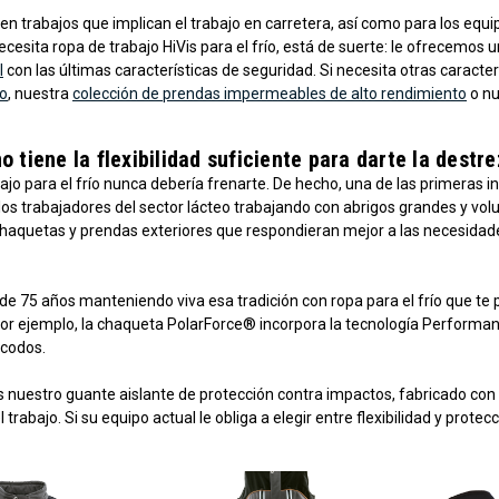
n trabajos que implican el trabajo en carretera, así como para los equ
cesita ropa de trabajo HiVis para el frío, está de suerte: le ofrecemos
I
con las últimas características de seguridad. Si necesita otras caracte
so
, nuestra
colección de prendas impermeables de alto rendimiento
o n
o tiene la flexibilidad suficiente para darte la destr
ajo para el frío nunca debería frenarte. De hecho, una de las primeras 
los trabajadores del sector lácteo trabajando con abrigos grandes y vo
chaquetas y prendas exteriores que respondieran mejor a las necesidad
e 75 años manteniendo viva esa tradición con ropa para el frío que te 
or ejemplo, la chaqueta PolarForce® incorpora la tecnología Performanc
 codos.
s nuestro guante aislante de protección contra impactos, fabricado con
el trabajo. Si su equipo actual le obliga a elegir entre flexibilidad y prote