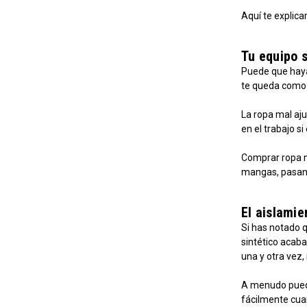
Aquí te explica
Tu equipo 
Puede que hayas
te queda como 
La ropa mal aju
en el trabajo 
Comprar ropa n
mangas, pasand
El aislami
Si has notado 
sintético acaba
una y otra vez
A menudo puede
fácilmente cuan