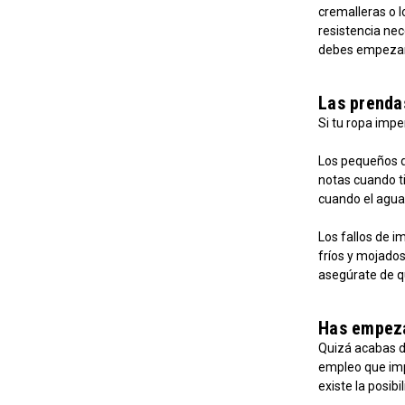
cremalleras o l
resistencia nec
debes empezar
Las prendas
Si tu ropa impe
Los pequeños de
notas cuando t
cuando el agua
Los fallos de i
fríos y mojado
asegúrate de q
Has empezad
Quizá acabas d
empleo que impl
existe la posib