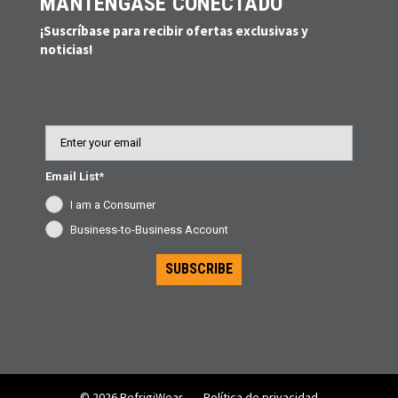
MANTÉNGASE CONECTADO
¡Suscríbase para recibir ofertas exclusivas y
noticias!
Email
Email List*
I am a Consumer
Business-to-Business Account
SUBSCRIBE
© 2026 RefrigiWear
Política de privacidad