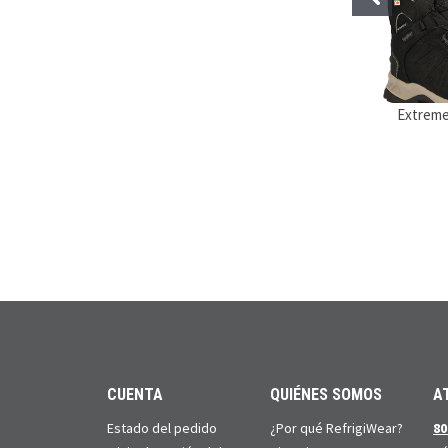
Extreme
CUENTA
QUIÉNES SOMOS
A
Estado del pedido
¿Por qué RefrigiWear?
80