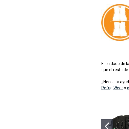
El cuidado de l
que el resto de
¿Necesita ayuda
RefrigiWear
o
c