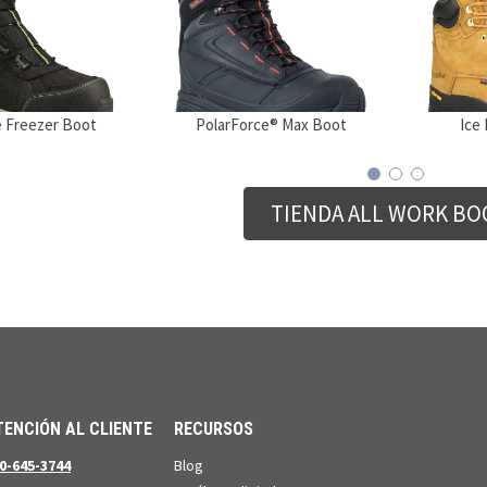
 Freezer Boot
PolarForce® Max Boot
Ice
TIENDA ALL WORK BO
TENCIÓN AL CLIENTE
RECURSOS
0-645-3744
Blog