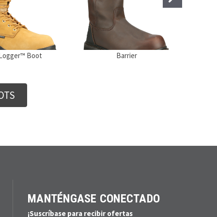
 Logger™ Boot
Barrier
Ice
OTS
MANTÉNGASE CONECTADO
¡Suscríbase para recibir ofertas