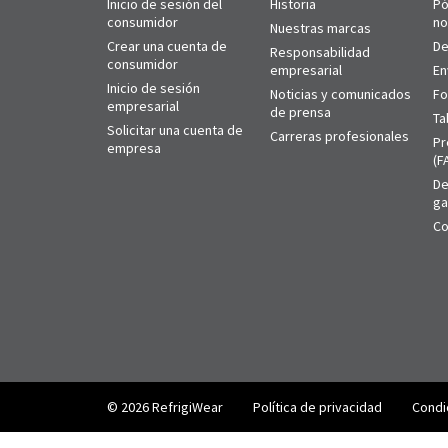
Inicio de sesión del
Historia
Pó
consumidor
no
Nuestras marcas
Crear una cuenta de
De
Responsabilidad
consumidor
empresarial
En
Inicio de sesión
Noticias y comunicados
Fo
empresarial
de prensa
Ta
Solicitar una cuenta de
Carreras profesionales
Pr
empresa
(F
De
ga
Co
© 2026 RefrigiWear
Política de privacidad
Condi