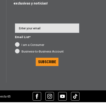
exclusivas y noticias!
Email
Email List*
I am a Consumer
Business-to-Business Account
SUBSCRIBE
uesta 65