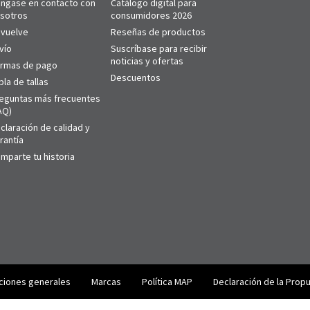
ngase en contacto con
Catálogo digital para
sotros
consumidores 2026
vuelve
Reseñas de productos
vío
Suscríbase para recibir
noticias y ofertas
rmas de pago
Descuentos
bla de tallas
eguntas más frecuentes
AQ)
claración de calidad y
rantía
mparte tu historia
ciones generales
Marcas
Política MAP
Declaración de la Prop