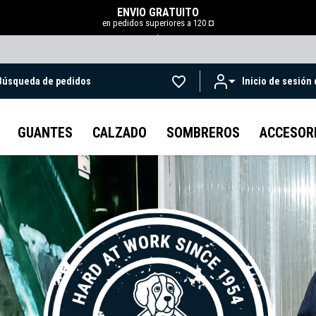
ENVÍO GRATUITO
en pedidos superiores a 120 ¤
.
Búsqueda de pedidos
Inicio de sesión
Ir al contenido principal
GUANTES
CALZADO
SOMBREROS
ACCESOR