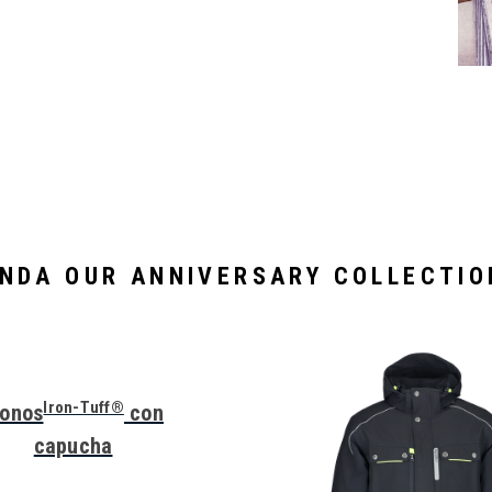
ENDA OUR ANNIVERSARY COLLECTIO
Iron-Tuff®
onos
con
capucha