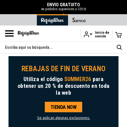
ENVÍO GRATUITO
en pedidos superiores a 120 ¤
.
Inicio de
sesión
Ir al contenido principal
Buscar
en
REBAJAS DE FIN DE VERANO
Utiliza el código
SUMMER26
para
obtener
un 20 % de descuento
en toda
la web
TIENDA NOW
Se aplican algunas exclusiones.