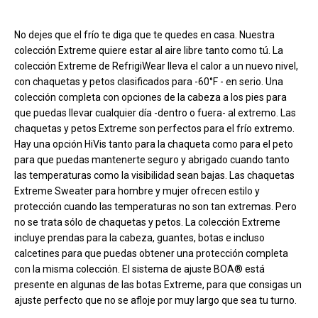
Carga más productos. El lector de pantalla anunciará cuando se hayan 
No dejes que el frío te diga que te quedes en casa. Nuestra
colección Extreme quiere estar al aire libre tanto como tú. La
colección Extreme de RefrigiWear lleva el calor a un nuevo nivel,
con chaquetas y petos clasificados para -60°F - en serio. Una
colección completa con opciones de la cabeza a los pies para
que puedas llevar cualquier día -dentro o fuera- al extremo. Las
chaquetas y petos Extreme son perfectos para el frío extremo.
Hay una opción HiVis tanto para la chaqueta como para el peto
para que puedas mantenerte seguro y abrigado cuando tanto
las temperaturas como la visibilidad sean bajas. Las chaquetas
Extreme Sweater para hombre y mujer ofrecen estilo y
protección cuando las temperaturas no son tan extremas. Pero
no se trata sólo de chaquetas y petos. La colección Extreme
incluye prendas para la cabeza, guantes, botas e incluso
calcetines para que puedas obtener una protección completa
con la misma colección. El sistema de ajuste BOA® está
presente en algunas de las botas Extreme, para que consigas un
ajuste perfecto que no se afloje por muy largo que sea tu turno.