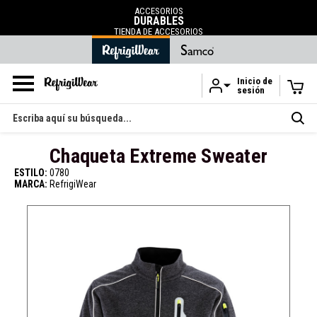
ACCESORIOS
DURABLES
TIENDA DE ACCESORIOS
Inicio de
sesión
Ir al contenido principal
Buscar
en
Chaqueta Extreme Sweater
ESTILO:
0780
MARCA:
RefrigiWear