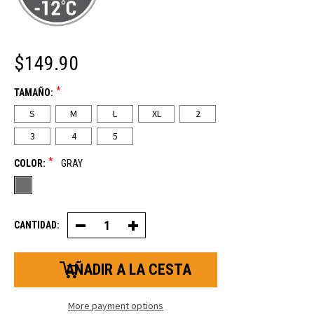
$149.90
*
TAMAÑO:
S
M
L
XL
2
3
4
5
*
COLOR:
GRAY
CANTIDAD:
Disminuir
Aumentar
la
la
cantidad
cantidad
de
de
chaquetas
chaquetas
de
de
punto
punto
extremas
extremas
More payment options