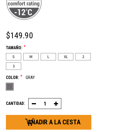
$149.90
*
TAMAÑO:
S
M
L
XL
2
3
*
COLOR:
GRAY
CANTIDAD:
Disminuir
Aumentar
la
la
cantidad
cantidad
de
de
Chaqueta
Chaqueta
jersey
suéter
extrema
Extreme