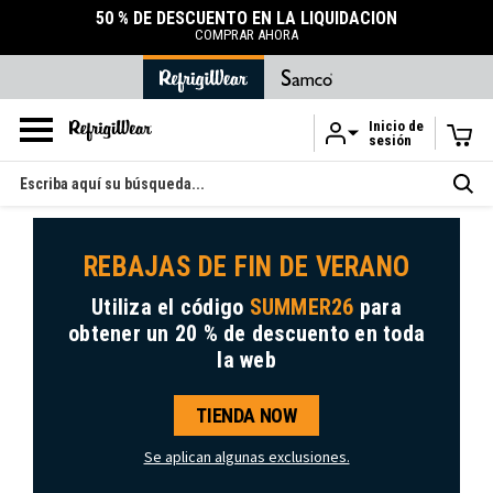
50 % DE DESCUENTO EN LA LIQUIDACIÓN
COMPRAR AHORA
Inicio de
sesión
Ir al contenido principal
Buscar
en
REBAJAS DE FIN DE VERANO
Utiliza el código
SUMMER26
para
obtener
un 20 % de descuento
en toda
la web
TIENDA NOW
Se aplican algunas exclusiones.