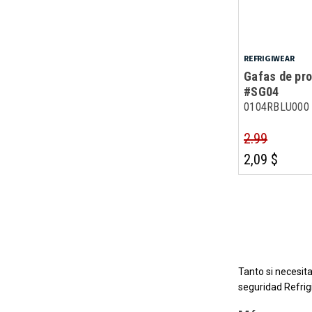
REFRIGIWEAR
Gafas de pro
#SG04
0104RBLU000
2.99
2,09 $
Tanto si necesit
seguridad Refrig