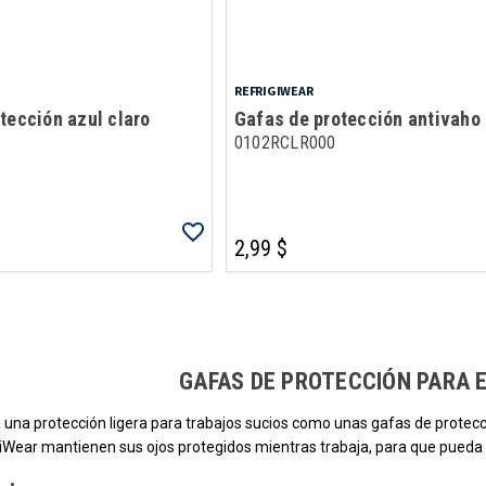
REFRIGIWEAR
tección azul claro
Gafas de protección antivaho
0102RCLR000
2,99 $
Carga más productos. El lector de pantalla anunciará cuando se hayan car
GAFAS DE PROTECCIÓN PARA 
a una protección ligera para trabajos sucios como unas gafas de protecci
iWear mantienen sus ojos protegidos mientras trabaja, para que pueda c