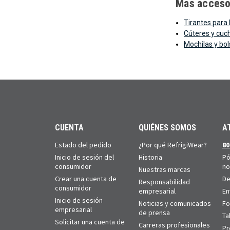
Más acceso
Tirantes para 
Cúteres y cuch
Mochilas y bo
CUENTA
QUIÉNES SOMOS
A
Estado del pedido
¿Por qué RefrigiWear?
80
Inicio de sesión del
Historia
Pó
consumidor
no
Nuestras marcas
Crear una cuenta de
De
Responsabilidad
consumidor
empresarial
En
Inicio de sesión
Noticias y comunicados
Fo
empresarial
de prensa
Ta
Solicitar una cuenta de
Carreras profesionales
Pr