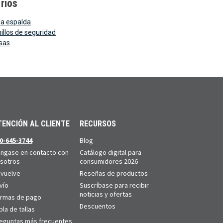
rios
la espalda
illos de seguridad
lsas
TENCIÓN AL CLIENTE
RECURSOS
0-645-3744
Blog
ngase en contacto con
Catálogo digital para
sotros
consumidores 2026
vuelve
Reseñas de productos
vío
Suscríbase para recibir
noticias y ofertas
rmas de pago
Descuentos
bla de tallas
eguntas más frecuentes