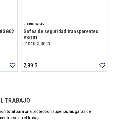
REFRIGIWEAR
 #SG02
Gafas de seguridad transparentes
#SG01
0101RCLR000
2,99 $
gado los productos.
EL TRABAJO
ón total para una protección superior, las gafas de
entrarse en el trabajo.