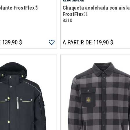
REFRIGIWEAR
slante FrostFlex®
Chaqueta acolchada con aisl
FrostFlex®
8310
 139,90 $
A PARTIR DE 119,90 $