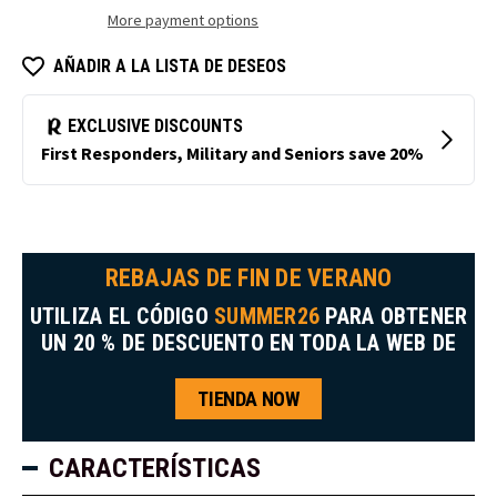
la
en
More payment options
chaqueta
frío
de
Endurance
almacenamiento
Drive
AÑADIR A LA LISTA DE DESEOS
en
frío
REBAJAS DE FIN DE VERANO
UTILIZA EL CÓDIGO
SUMMER26
PARA OBTENER
UN 20 % DE DESCUENTO EN TODA LA WEB DE
TIENDA NOW
CARACTERÍSTICAS