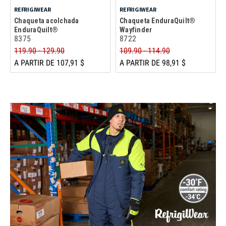
REFRIGIWEAR
REFRIGIWEAR
Chaqueta acolchada
Chaqueta EnduraQuilt®
EnduraQuilt®
Wayfinder
8375
8722
119.90 - 129.90
109.90 - 114.90
A PARTIR DE 107,91 $
A PARTIR DE 98,91 $