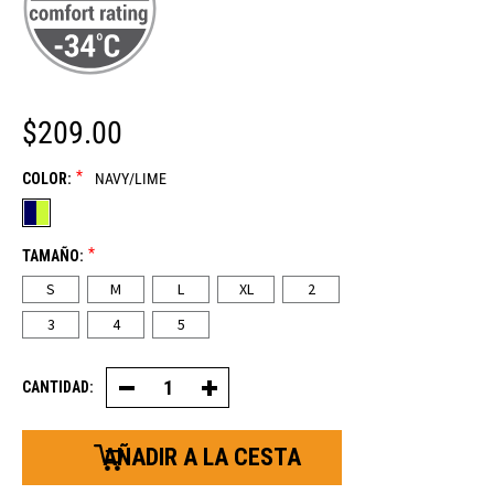
$209.00
*
COLOR:
NAVY/LIME
*
TAMAÑO:
S
M
L
XL
2
3
4
5
CANTIDAD:
Disminución
Aumentar
de
la
la
cantidad
cantidad
de
de
chaquetas
resistencia
de
de
almacenamiento