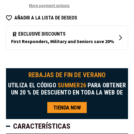
almacenamiento
en
More payment options
en
frío
frío
Endurance
Endurance
Drive
AÑADIR A LA LISTA DE DESEOS
Drive
REBAJAS DE FIN DE VERANO
UTILIZA EL CÓDIGO
SUMMER26
PARA OBTENER
UN 20 % DE DESCUENTO EN TODA LA WEB DE
TIENDA NOW
CARACTERÍSTICAS