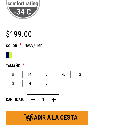
$199.00
*
COLOR:
NAVY/LIME
*
TAMAÑO:
S
M
L
XL
2
3
4
5
CANTIDAD:
Disminución
Aumentar
de
la
la
cantidad
cantidad
de
de
monos
monos
de
de
almacenamiento