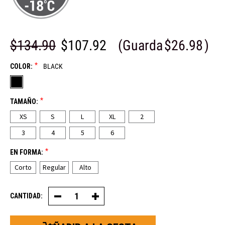
$134.90
$107.92
(Guarda
$26.98
)
*
COLOR:
BLACK
*
TAMAÑO:
XS
S
L
XL
2
3
4
5
6
*
EN FORMA:
Corto
Regular
Alto
CANTIDAD:
Disminuir
Aumentar
la
la
cantidad
cantidad
de
de