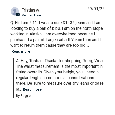
29/01/25
Tristian w.
Verified User
Q: Hi. I am 5’11, I wear a size 31- 32 jeans and I am
looking to buy a pair of bibs. I am on the north slope
working in Alaska. I am overwhelmed because I
purchased a pair of Large carhartt Yukon bibs and I
want to return them cause they are too big ...
Read more
A: Hey, Tristian! Thanks for shopping RefrigiWear. 
The waist measurement is the most important in 
fitting overalls. Given your height, you'll need a 
regular length, so no special considerations 
there. Be sure to measure over any jeans or base 
la...
Read more
By Reggie