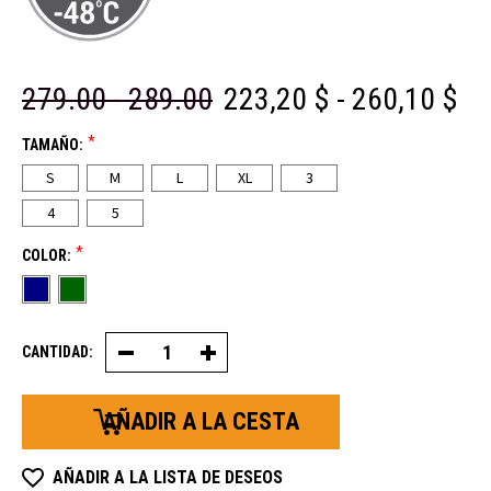
279.00 - 289.00
223,20 $ - 260,10 $
*
TAMAÑO:
S
M
L
XL
3
4
5
*
COLOR:
CANTIDAD:
Disminuir
Aumentar
la
la
cantidad
cantidad
de
de
54
54
petos
petos
dorados
dorados
AÑADIR A LA LISTA DE DESEOS