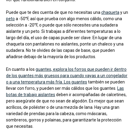
Puede que te des cuenta de que no necesitas una
chaqueta
y un
peto
a -50°F, así que prueba con algo menos cálido, como una
selección a -20°F, o puede que sólo necesites una sudadera
aislante y un peto. Si trabajas a diferentes temperaturas a lo
largo del día, el uso de capas puede ser clave. En lugar de una
chaqueta con pantalones no aislantes, ponte un chaleco y una
sudadera. No te olvides de las capas de base, que pueden
añadirse debajo de la mayoría de los productos.
En cuanto a los
guantes, explora los forros que pueden ir dentro
de los guantes más gruesos para cuando vayas a un congelador
o a una temperatura más fría.
Los guantes
también se pueden
llevar con forro, y pueden ser más cálidos que los guantes.
Las
botas de trabajo aislantes
deben ir acompañadas de calcetines,
pero asegúrate de que no sean de algodón. Es mejor que sean
acrílicos, de poliéster o de una mezcla de lana. Hay una gran
variedad de prendas para la cabeza, como máscaras,
sombreros, gorros y polainas, para garantizarte la protección
que necesitas.