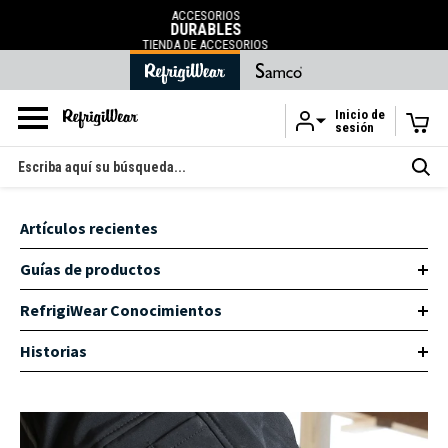
ENVÍO GRATUITO
en pedidos superiores a 120 ¤
.
Inicio de
sesión
Ir al contenido principal
Buscar
en
Artículos recientes
Guías de productos
RefrigiWear Conocimientos
Historias