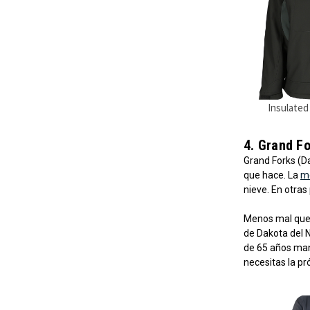
Insulated
4. Grand Fo
Grand Forks (Da
que hace. La
m
nieve. En otras
Menos mal que
de Dakota del N
de 65 años man
necesitas la p