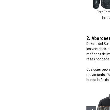
ErgoFor
Insul
2. Aberdee
Dakota del Sur 
las ventanas, 
mañanas de inv
reses por cada 
Cualquier peón 
movimiento. Po
brinda la flexib