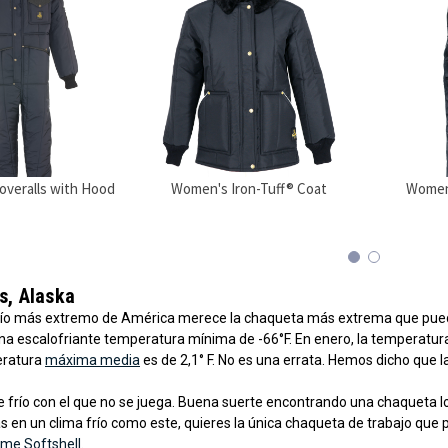
overalls with Hood
Women's Iron-Tuff® Coat
Women'
s, Alaska
 frío más extremo de América merece la chaqueta más extrema que pued
na escalofriante temperatura mínima de -66°F. En enero, la temperatura
eratura
máxima media
es de 2,1° F. No es una errata. Hemos dicho que 
de frío con el que no se juega. Buena suerte encontrando una chaqueta l
 en un clima frío como este, quieres la única chaqueta de trabajo que 
me Softshell
.