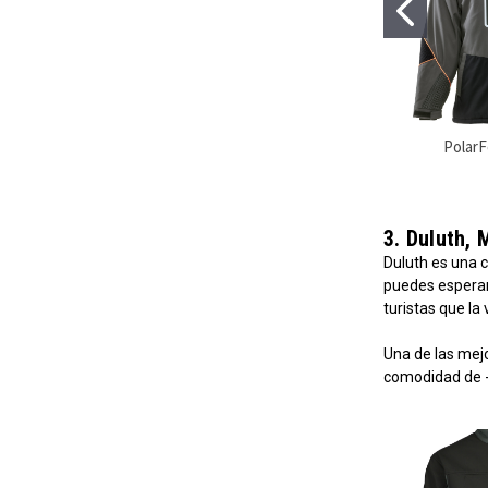
PolarF
3. Duluth, 
Duluth es una c
puedes esperar
turistas que la
Una de las mej
comodidad de -20