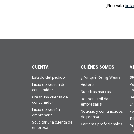
¿Necesita
bota
CUENTA
QUIÉNES SOMOS
A
Estado del pedido
¿Por qué RefrigiWear?
80
Inicio de sesión del
Historia
Pó
consumidor
no
Nuestras marcas
Crear una cuenta de
De
Responsabilidad
consumidor
empresarial
En
Inicio de sesión
Noticias y comunicados
Fo
empresarial
de prensa
Ta
Solicitar una cuenta de
Carreras profesionales
Pr
empresa
(F