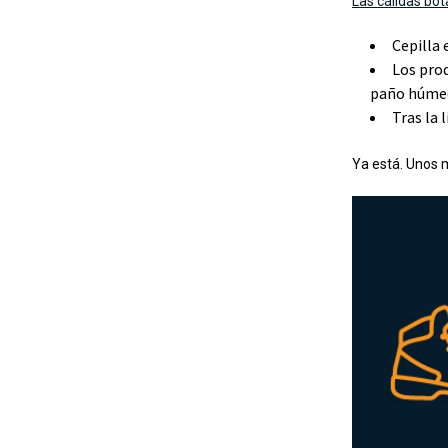
Las cálidas bot
Cepilla 
Los prod
paño húmedo
Tras la
Ya está. Unos 