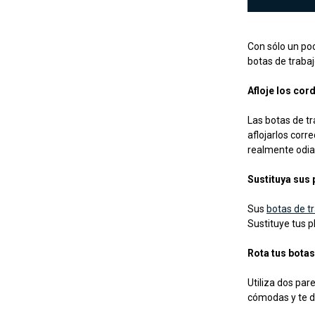
Con sólo un poc
botas de trabaj
Afloje los cor
Las botas de t
aflojarlos corr
realmente odia
Sustituya sus p
Sus
botas de t
Sustituye tus p
Rota tus botas
Utiliza dos par
cómodas y te 