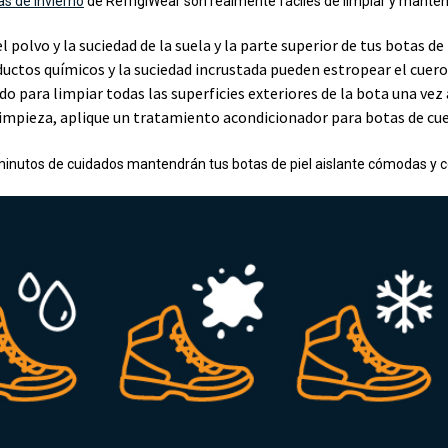
as de invierno
de RefrigiWear son realmente fáciles de limpiar y mantene
el polvo y la suciedad de la suela y la parte superior de tus botas de
uctos químicos y la suciedad incrustada pueden estropear el cuero 
 para limpiar todas las superficies exteriores de la bota una vez
 limpieza, aplique un tratamiento acondicionador para botas de c
minutos de cuidados mantendrán tus botas de piel aislante cómodas y 