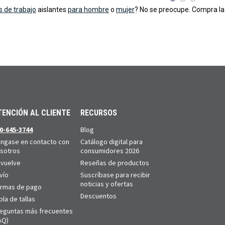
s de trabajo
aislantes
para hombre
o
mujer
? No se preocupe. Compra la
TENCIÓN AL CLIENTE
RECURSOS
0-645-3744
Blog
ngase en contacto con
Catálogo digital para
sotros
consumidores 2026
vuelve
Reseñas de productos
vío
Suscríbase para recibir
noticias y ofertas
rmas de pago
Descuentos
bla de tallas
eguntas más frecuentes
AQ)