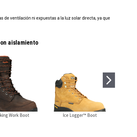
s de ventilación ni expuestas a la luz solar directa, ya que
con aislamiento
iking Work Boot
Ice Logger™ Boot
Cro