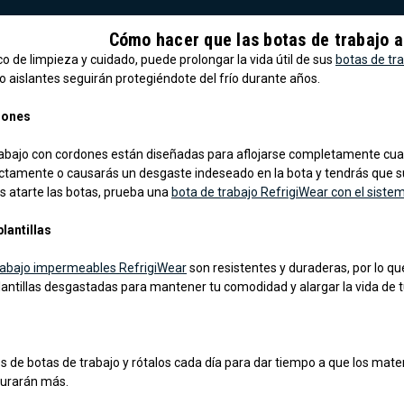
Cómo hacer que las botas de trabajo 
o de limpieza y cuidado, puede prolongar la vida útil de sus
botas de tra
o aislantes seguirán protegiéndote del frío durante años.
dones
rabajo con cordones están diseñadas para aflojarse completamente cuan
ectamente o causarás un desgaste indeseado en la bota y tendrás que su
s atarte las botas, prueba una
bota de trabajo RefrigiWear con el sist
lantillas
rabajo impermeables RefrigiWear
son resistentes y duraderas, por lo qu
lantillas desgastadas para mantener tu comodidad y alargar la vida de t
es de botas de trabajo y rótalos cada día para dar tiempo a que los mate
durarán más.