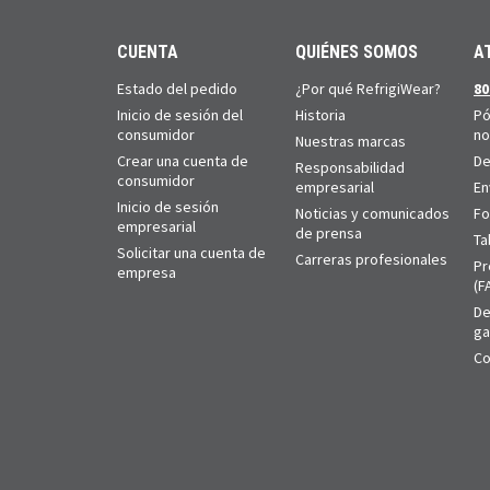
CUENTA
QUIÉNES SOMOS
A
Estado del pedido
¿Por qué RefrigiWear?
80
Inicio de sesión del
Historia
Pó
consumidor
no
Nuestras marcas
Crear una cuenta de
De
Responsabilidad
consumidor
empresarial
En
Inicio de sesión
Noticias y comunicados
Fo
empresarial
de prensa
Ta
Solicitar una cuenta de
Carreras profesionales
Pr
empresa
(F
De
ga
Co