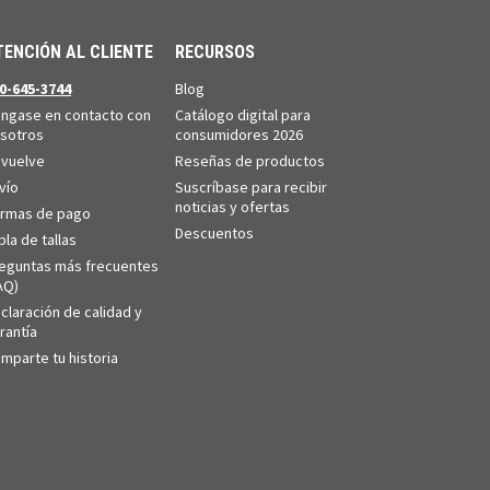
TENCIÓN AL CLIENTE
RECURSOS
0-645-3744
Blog
ngase en contacto con
Catálogo digital para
sotros
consumidores 2026
vuelve
Reseñas de productos
vío
Suscríbase para recibir
noticias y ofertas
rmas de pago
Descuentos
bla de tallas
eguntas más frecuentes
AQ)
claración de calidad y
rantía
mparte tu historia