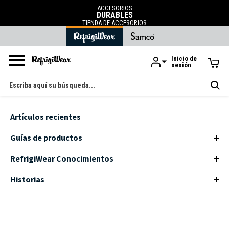
ENVÍO GRATUITO
en pedidos superiores a 120 ¤
.
Inicio de
sesión
Ir al contenido principal
Buscar
en
Artículos recientes
Guías de productos
RefrigiWear Conocimientos
Historias