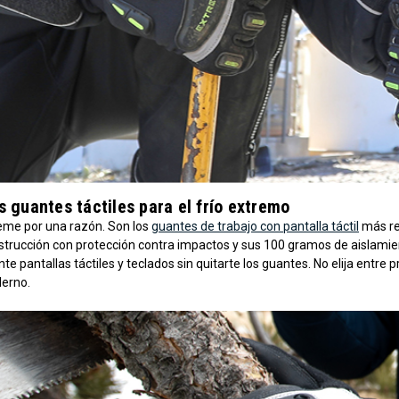
 guantes táctiles para el frío extremo
eme por una razón. Son los
guantes de trabajo con pantalla táctil
más res
nstrucción con protección contra impactos y sus 100 gramos de aislamie
ente pantallas táctiles y teclados sin quitarte los guantes. No elija entr
erno.