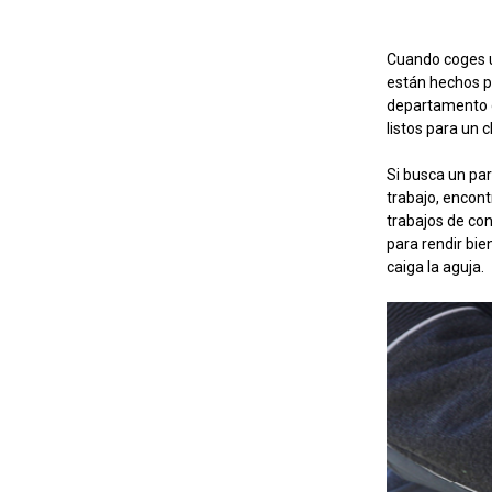
Cuando coges 
están hechos pa
departamento d
listos para un 
Si busca un par
trabajo, encont
trabajos de co
para rendir bi
caiga la aguja.