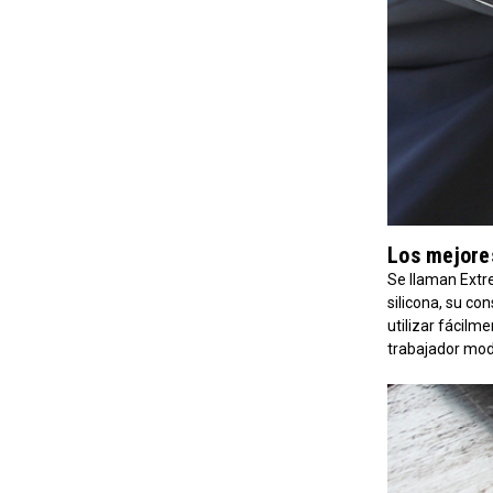
Los mejores
Se llaman Extr
silicona, su co
utilizar fácilm
trabajador mod