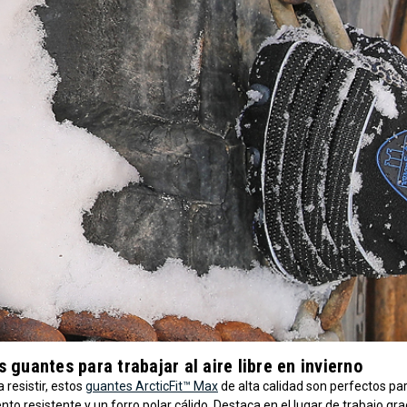
 guantes para trabajar al aire libre en invierno
 resistir, estos
guantes ArcticFit™ Max
de alta calidad son perfectos par
nto resistente y un forro polar cálido. Destaca en el lugar de trabajo g