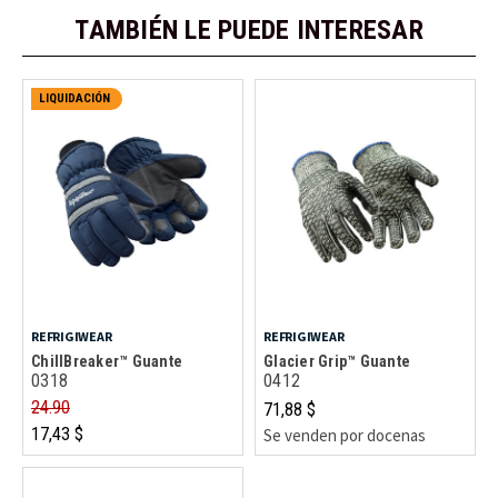
TAMBIÉN LE PUEDE INTERESAR
LIQUIDACIÓN
REFRIGIWEAR
REFRIGIWEAR
ChillBreaker™ Guante
Glacier Grip™ Guante
0318
0412
24.90
71,88 $
17,43 $
Se venden por docenas