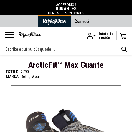
ACCESORIOS
DURABLES
TIENDA DE ACCESORIOS
Inicio de
sesión
Ir al contenido principal
Buscar
en
ArcticFit™ Max Guante
ESTILO:
2790
MARCA:
RefrigiWear