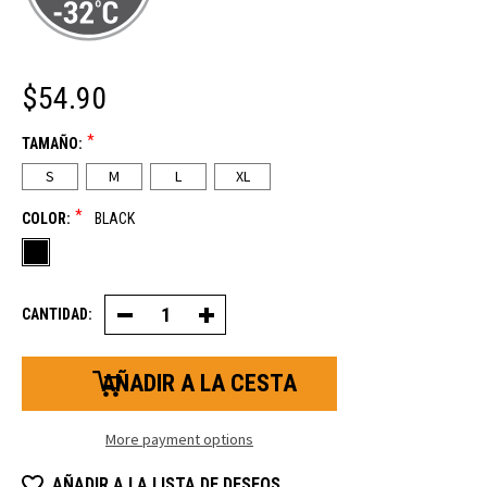
$54.90
*
TAMAÑO:
S
M
L
XL
*
COLOR:
BLACK
CANTIDAD:
Decrease
Increase
Quantity
Quantity
of
of
ArcticFit™
ArcticFit™
Max
Max
Guante
Guante
More payment options
AÑADIR A LA LISTA DE DESEOS