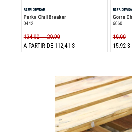
REFRIGIWEAR
REFRIGIWE
Parka ChillBreaker
Gorra Ch
0442
6060
124.90 - 129.90
19.90
A PARTIR DE 112,41 $
15,92 $