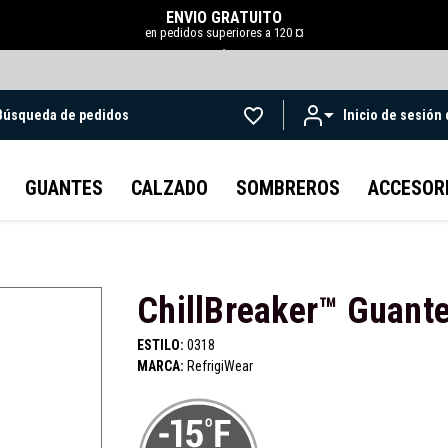
ENVÍO GRATUITO
en pedidos superiores a 120 ¤
.
Búsqueda de pedidos
Inicio de sesión
Ir al contenido principal
GUANTES
CALZADO
SOMBREROS
ACCESOR
ChillBreaker™ Guant
ESTILO:
0318
MARCA:
RefrigiWear