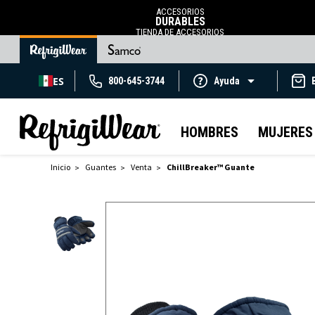
ACCESORIOS
DURABLES
TIENDA DE ACCESORIOS
ES
800-645-3744
Ayuda
HOMBRES
MUJERES
Inicio
Guantes
Venta
ChillBreaker™ Guante