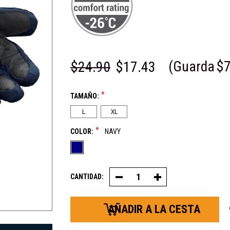
(Guarda
$7
$24.90
$17.43
*
TAMAÑO:
L
XL
*
COLOR:
NAVY
CANTIDAD:
Decrease
Increase
Quantity
Quantity
of
of
ChillBreaker™
ChillBreaker™
Guante
Guante