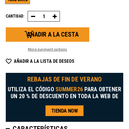
CANTIDAD:
Disminuir
Aumentar
la
la
cantidad
cantidad
de
de
ChillBreaker™
tapas
Cap
ChillBreaker™
More payment options
AÑADIR A LA LISTA DE DESEOS
REBAJAS DE FIN DE VERANO
UTILIZA EL CÓDIGO
SUMMER26
PARA OBTENER
UN 20 % DE DESCUENTO EN TODA LA WEB DE
TIENDA NOW
CARACTERÍSTICAS