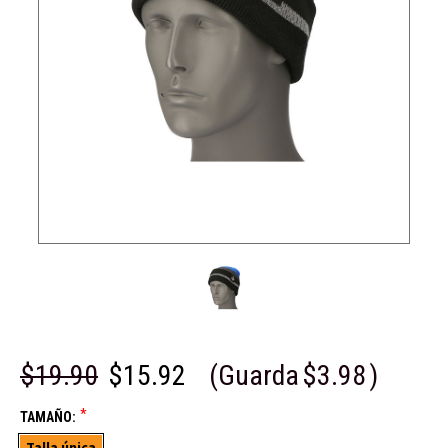
$19.90
$15.92
(Guarda
$3.98
)
*
TAMAÑO:
Talla única