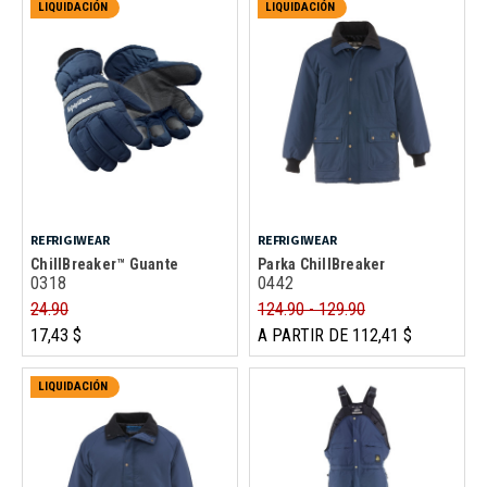
LIQUIDACIÓN
LIQUIDACIÓN
REFRIGIWEAR
REFRIGIWEAR
ChillBreaker™ Guante
Parka ChillBreaker
0318
0442
24.90
124.90 - 129.90
17,43 $
A PARTIR DE 112,41 $
LIQUIDACIÓN