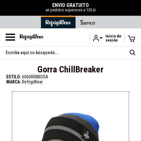
ENVÍO GRATUITO
en pedidos superiores a 120 ¤
.
Inicio de
sesión
Ir al contenido principal
Buscar
en
Gorra ChillBreaker
ESTILO:
6060RRBBOSA
MARCA:
RefrigiWear