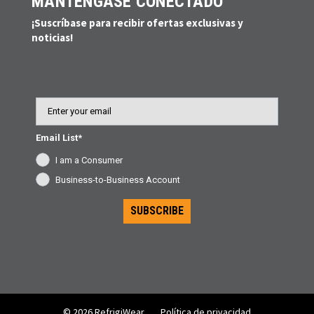
MANTÉNGASE CONECTADO
¡Suscríbase para recibir ofertas exclusivas y
noticias!
Email
Email List*
I am a Consumer
Business-to-Business Account
SUBSCRIBE
© 2026 RefrigiWear
Política de privacidad