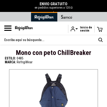
ENVÍO GRATUITO
en pedidos superiores a 120 ¤
.
Inicio de
sesión
Ir al contenido principal
Buscar
en
Mono con peto ChillBreaker
ESTILO:
0485
MARCA:
RefrigiWear