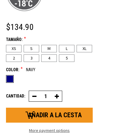
$134.90
*
TAMAÑO:
XS
S
M
L
XL
2
3
4
5
*
COLOR:
NAVY
CANTIDAD:
Disminuir
Aumentar
la
la
cantidad
cantidad
de
de
petos
petos
ChillBreaker™
ChillBreaker™
More payment options