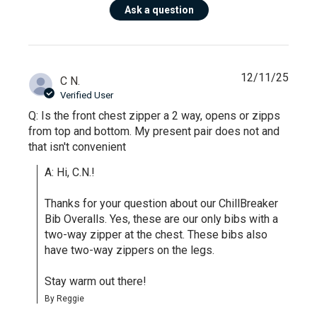
Ask a question
12/11/25
C N.
Verified User
Q: Is the front chest zipper a 2 way, opens or zipps
from top and bottom. My present pair does not and
that isn't convenient
A: Hi, C.N.!

Thanks for your question about our ChillBreaker 
Bib Overalls. Yes, these are our only bibs with a 
two-way zipper at the chest. These bibs also 
have two-way zippers on the legs.

Stay warm out there!
By Reggie