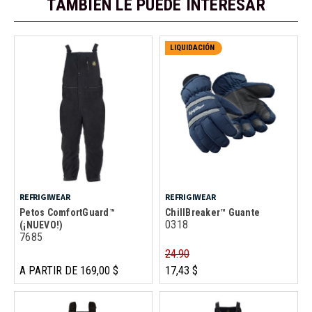
TAMBIÉN LE PUEDE INTERESAR
LIQUIDACIÓN
REFRIGIWEAR
REFRIGIWEAR
Petos ComfortGuard™
ChillBreaker™ Guante
0318
(¡NUEVO!)
7685
24.90
A PARTIR DE 169,00 $
17,43 $