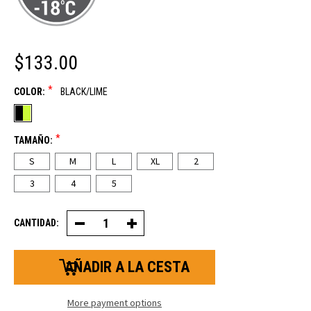
$133.00
*
COLOR:
BLACK/LIME
*
TAMAÑO:
S
M
L
XL
2
3
4
5
CANTIDAD:
Reducir
Aumentar
la
la
cantidad
cantidad
de
de
monos
monos
con
con
peto
peto
aislantes
aislantes
More payment options
FrostFlex®
FrostFlex®