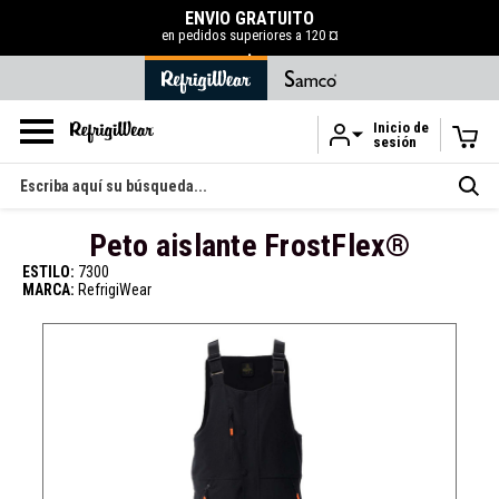
ENVÍO GRATUITO
en pedidos superiores a 120 ¤
.
Inicio de
sesión
Ir al contenido principal
Buscar
en
Peto aislante FrostFlex®
ESTILO:
7300
MARCA:
RefrigiWear