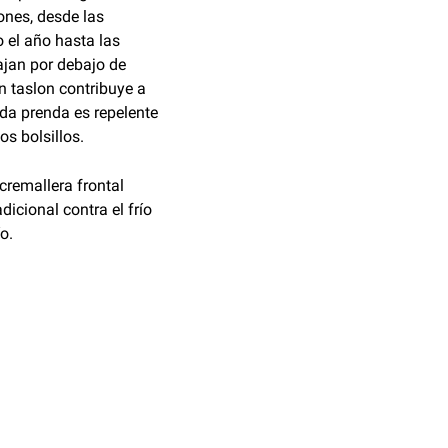
ones, desde las
 el año hasta las
ajan por debajo de
on taslon contribuye a
ada prenda es repelente
s bolsillos.
cremallera frontal
icional contra el frío
o.