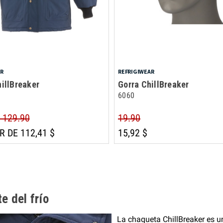
AR
REFRIGIWEAR
illBreaker
Gorra ChillBreaker
6060
- 129.90
19.90
R DE 112,41 $
15,92 $
e del frío
La chaqueta ChillBreaker es u