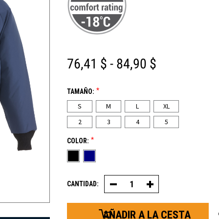
76,41 $ - 84,90 $
*
TAMAÑO:
S
M
L
XL
2
3
4
5
*
COLOR:
CANTIDAD:
Disminuir
Aumentar
la
la
cantidad
cantidad
de
de
chaquetas
chaquetas