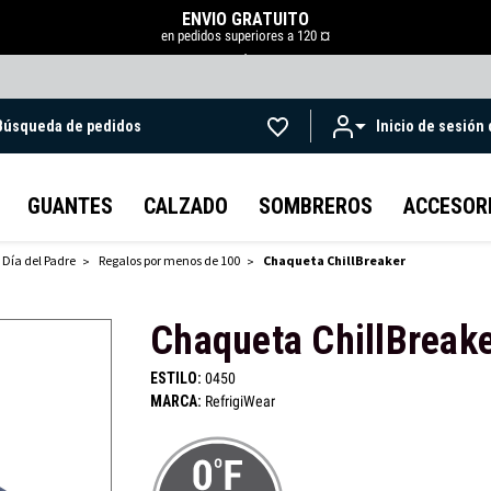
ENVÍO GRATUITO
en pedidos superiores a 120 ¤
.
Búsqueda de pedidos
Inicio de sesión
Ir al contenido principal
GUANTES
CALZADO
SOMBREROS
ACCESOR
 Día del Padre
Regalos por menos de 100
Chaqueta ChillBreaker
Chaqueta ChillBreak
ESTILO:
0450
MARCA:
RefrigiWear