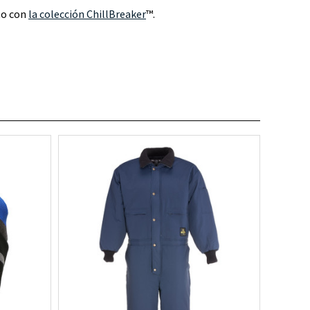
to con
la colección ChillBreaker
™.