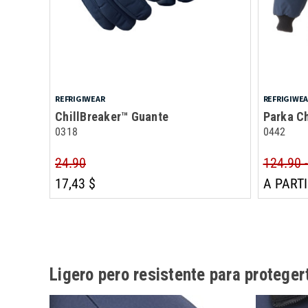
REFRIGIWEAR
REFRIGIWE
ChillBreaker™ Guante
Parka Ch
0318
0442
24.90
124.90 
17,43 $
A PARTI
Ligero pero resistente para protegert