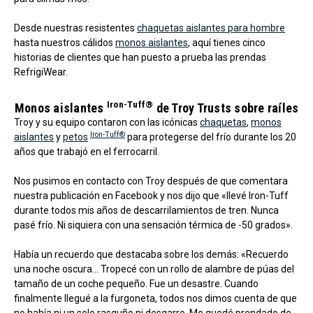
Desde nuestras resistentes
chaquetas aislantes para hombre
hasta nuestros cálidos
monos aislantes
, aquí tienes cinco
historias de clientes que han puesto a prueba las prendas
RefrigiWear.
Iron-Tuff®
Monos aislantes
de Troy Trusts sobre raíles
Troy y su equipo contaron con las icónicas
chaquetas
,
monos
Iron-Tuff®
aislantes
y
petos
para protegerse del frío durante los 20
años que trabajó en el ferrocarril.
Nos pusimos en contacto con Troy después de que comentara
nuestra publicación en Facebook y nos dijo que «llevé Iron-Tuff
durante todos mis años de descarrilamientos de tren. Nunca
pasé frío. Ni siquiera con una sensación térmica de -50 grados».
Había un recuerdo que destacaba sobre los demás: «Recuerdo
una noche oscura... Tropecé con un rollo de alambre de púas del
tamaño de un coche pequeño. Fue un desastre. Cuando
finalmente llegué a la furgoneta, todos nos dimos cuenta de que
no había ni un solo rasguño ni desgarro. Me quedé prendado de