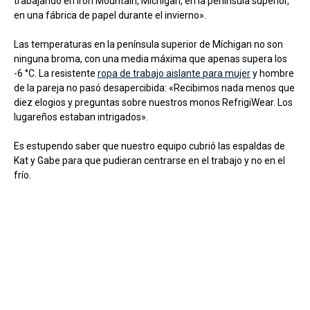
trabajando en Iron Mountain, Míchigan, en la península superior,
en una fábrica de papel durante el invierno».
Las temperaturas en la península superior de Míchigan no son
ninguna broma, con una media máxima que apenas supera los
-6 °C. La resistente
ropa de trabajo aislante para mujer
y hombre
de la pareja no pasó desapercibida: «Recibimos nada menos que
diez elogios y preguntas sobre nuestros monos RefrigiWear. Los
lugareños estaban intrigados».
Es estupendo saber que nuestro equipo cubrió las espaldas de
Kat y Gabe para que pudieran centrarse en el trabajo y no en el
frío.