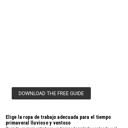
GET YOUR SPRING
WORKWEAR BUYER'S
GUIDE
Get expert advice before you buy.
Learn how to combine lightweight layers to
stay dry and comfortable in unpredictable
spring weather.
DOWNLOAD THE FREE GUIDE
Elige la ropa de trabajo adecuada para el tiempo
primaveral lluvioso y ventoso