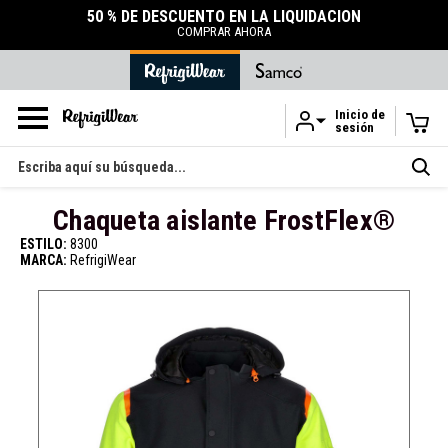
50 % DE DESCUENTO EN LA LIQUIDACIÓN
COMPRAR AHORA
Inicio de
sesión
Ir al contenido principal
Buscar
en
Chaqueta aislante FrostFlex®
ESTILO:
8300
MARCA:
RefrigiWear