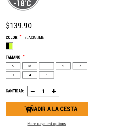
$139.90
*
COLOR:
BLACK/LIME
*
TAMAÑO:
S
M
L
XL
2
3
4
5
CANTIDAD:
Reducir
Aumentar
la
la
cantidad
cantidad
de
de
la
fundas
funda
aislantes
aislante
FrostFlex®
FrostFlex®
More payment options