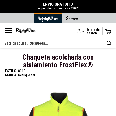
50 % DE DESCUENTO EN LA LIQUIDACIÓN
COMPRAR AHORA
Inicio de
sesión
Ir al contenido principal
Buscar
en
Chaqueta acolchada con
aislamiento FrostFlex®
ESTILO:
8310
MARCA:
RefrigiWear