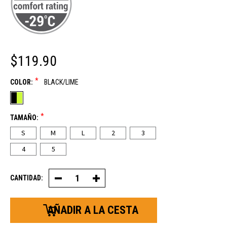
$119.90
*
COLOR:
BLACK/LIME
*
TAMAÑO:
S
M
L
2
3
4
5
CANTIDAD:
Reducir
Aumentar
la
la
cantidad
cantidad
de
de
chaquetas
chaquetas
acolchadas
acolchadas
con
con