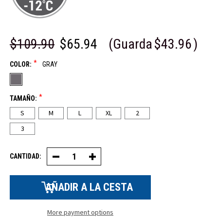
$109.90
$65.94
(Guarda
$43.96
)
*
COLOR:
GRAY
*
TAMAÑO:
S
M
L
XL
2
3
CANTIDAD:
Disminuir
Aumentar
la
la
cantidad
cantidad
de
de
chaquetas
chaquetas
de
de
punto
punto
para
para
More payment options
mujer
mujer