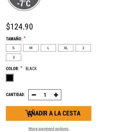
$124.90
*
TAMAÑO:
S
M
L
XL
2
3
*
COLOR:
BLACK
CANTIDAD:
Disminuir
Aumentar
la
la
cantidad
cantidad
de
de
chaquetas
chaquetas
acolchadas
acolchadas
para
para
mujer
mujer
More payment options