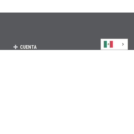
CUENTA
QUIÉNES SOMOS
ATENCIÓN AL CLIENTE
RECURSOS
MANTÉNGASE CONECTADO
¡Suscríbase para recibir ofertas exclusivas y
noticias!