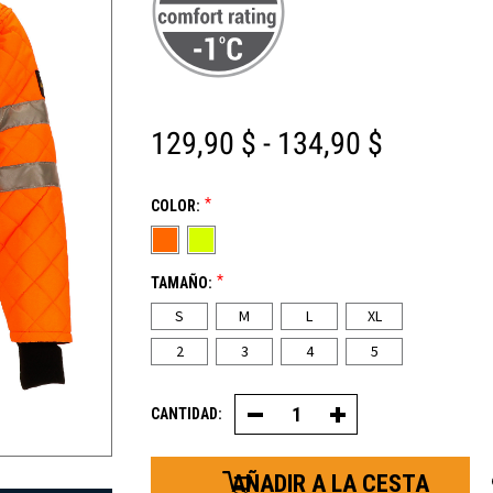
129,90 $ - 134,90 $
*
COLOR:
*
TAMAÑO:
S
M
L
XL
2
3
4
5
CANTIDAD:
Disminuir
Aumentar
la
la
cantidad
cantidad
de
de
chaquetas
chaquetas