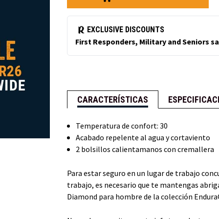
acolchadas
acolchadas
HiVis
HiVis
Diamond
Diamond
CARACTERÍSTICAS
ESPECIFICAC
Temperatura de confort: 30
Acabado repelente al agua y cortaviento
2 bolsillos calientamanos con cremallera
Para estar seguro en un lugar de trabajo concu
trabajo, es necesario que te mantengas abrig
Diamond para hombre de la colección EnduraQ