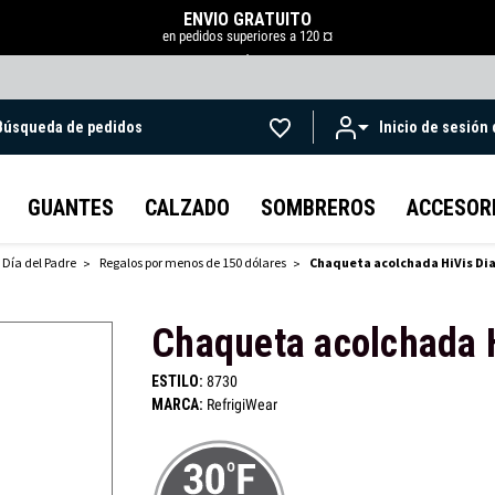
ENVÍO GRATUITO
en pedidos superiores a 120 ¤
.
Búsqueda de pedidos
Inicio de sesión
Ir al contenido principal
GUANTES
CALZADO
SOMBREROS
ACCESOR
 Día del Padre
Regalos por menos de 150 dólares
Chaqueta acolchada HiVis D
Chaqueta acolchada 
ESTILO:
8730
MARCA:
RefrigiWear