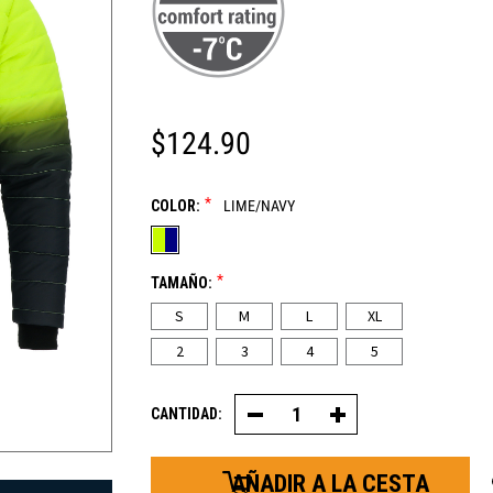
$124.90
*
COLOR:
LIME/NAVY
*
TAMAÑO:
S
M
L
XL
2
3
4
5
CANTIDAD:
Disminuir
Aumentar
la
la
cantidad
cantidad
de
de
chaqueta
la