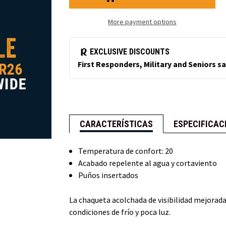
acolchada
chaqueta
de
acolchada
visibilidad
de
More payment options
mejorada
visibilidad
mejorada
CARACTERÍSTICAS
ESPECIFICAC
Temperatura de confort: 20
Acabado repelente al agua y cortaviento
Puños insertados
La chaqueta acolchada de visibilidad mejorada,
condiciones de frío y poca luz.