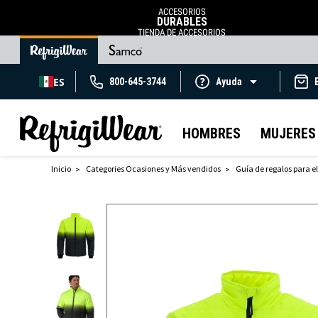
ACCESORIOS
DURABLES
TIENDA DE ACCESORIOS
ES
800-645-3744
Ayuda
HOMBRES
MUJERES
Inicio
Categories Ocasiones y Más vendidos
Guía de regalos para el