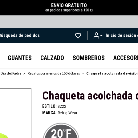
ENVÍO GRATUITO
en pedidos superiores a 120 ¤
.
Búsqueda de pedidos
Inicio de sesión
Ir al contenido principal
GUANTES
CALZADO
SOMBREROS
ACCESOR
 Día del Padre
Regalos por menos de 150 dólares
Chaqueta acolchada de visib
Chaqueta acolchada d
ESTILO:
8222
MARCA:
RefrigiWear