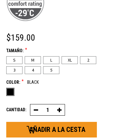
$159.00
*
TAMAÑO:
S
M
L
XL
2
3
4
5
*
COLOR:
BLACK
CANTIDAD:
Disminución
Aumentar
de
la
la
cantidad
cantidad
de
de
monos
monos
con
con
peto