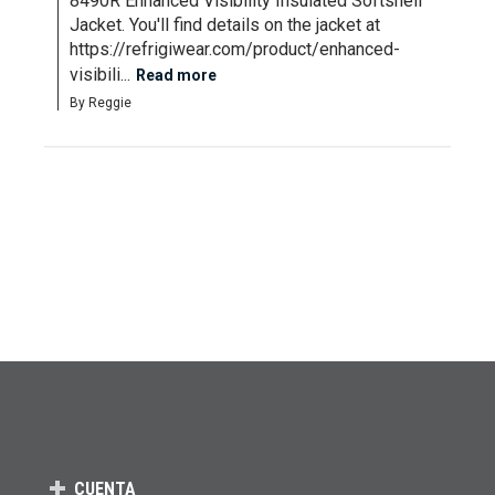
8490R Enhanced Visibility Insulated Softshell 
Jacket. You'll find details on the jacket at 
https://refrigiwear.com/product/enhanced-
visibili...
Read more
By Reggie
CUENTA