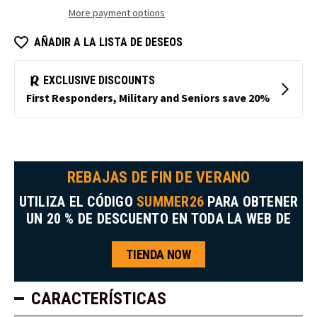
peto
de
More payment options
de
alta
alta
visibilidad
visibilidad
con
AÑADIR A LA LISTA DE DESEOS
con
revestimiento
capucha
Softshell
y
aislante.
aislamiento
Softshell
REBAJAS DE FIN DE VERANO
UTILIZA EL CÓDIGO
SUMMER26
PARA OBTENER
UN 20 % DE DESCUENTO EN TODA LA WEB DE
TIENDA NOW
CARACTERÍSTICAS