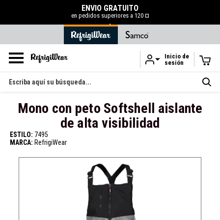
ENVÍO GRATUITO
en pedidos superiores a 120 ¤
.
Inicio de
sesión
Ir al contenido principal
Buscar
en
Mono con peto Softshell aislante
de alta visibilidad
ESTILO:
7495
MARCA:
RefrigiWear