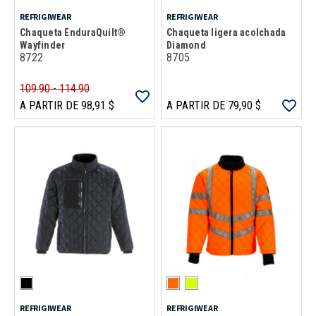
REFRIGIWEAR
REFRIGIWEAR
Chaqueta EnduraQuilt®
Chaqueta ligera acolchada
Wayfinder
Diamond
8722
8705
109.90 - 114.90
A PARTIR DE 98,91 $
A PARTIR DE 79,90 $
REFRIGIWEAR
REFRIGIWEAR