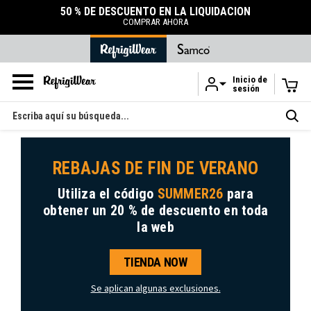
50 % DE DESCUENTO EN LA LIQUIDACIÓN
COMPRAR AHORA
Inicio de
sesión
Ir al contenido principal
Buscar
en
REBAJAS DE FIN DE VERANO
Utiliza el código
SUMMER26
para
obtener
un 20 % de descuento
en toda
la web
TIENDA NOW
Se aplican algunas exclusiones.