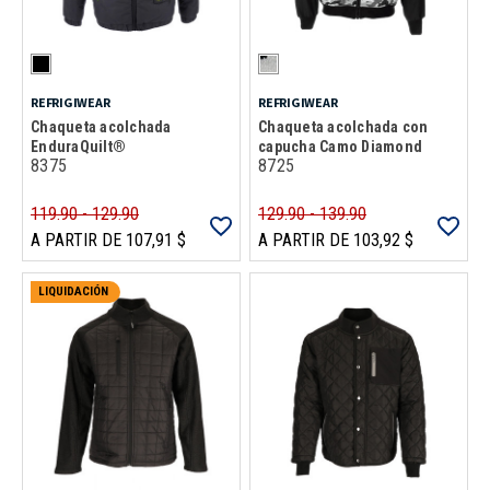
REFRIGIWEAR
REFRIGIWEAR
Chaqueta acolchada
Chaqueta acolchada con
EnduraQuilt®
capucha Camo Diamond
8375
8725
119.90 - 129.90
129.90 - 139.90
A PARTIR DE 107,91 $
A PARTIR DE 103,92 $
LIQUIDACIÓN