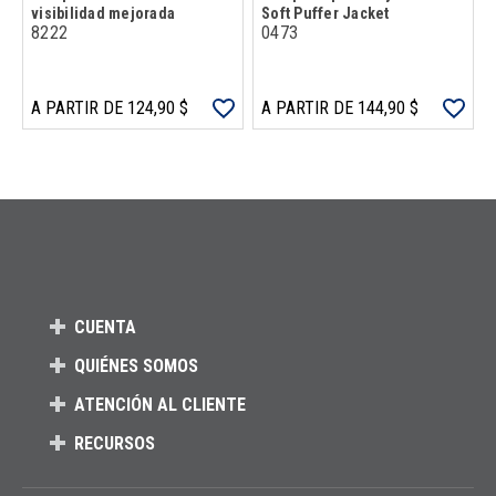
visibilidad mejorada
Soft Puffer Jacket
8222
0473
A PARTIR DE 124,90 $
A PARTIR DE 144,90 $
Carga más productos. El lector de pantalla anunciará cuando se hayan 
CUENTA
QUIÉNES SOMOS
ATENCIÓN AL CLIENTE
RECURSOS