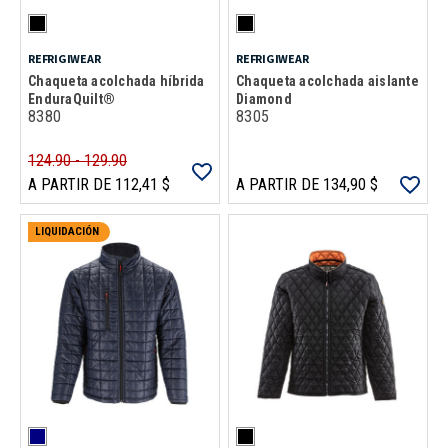
REFRIGIWEAR
REFRIGIWEAR
Chaqueta acolchada híbrida
Chaqueta acolchada aislante
EnduraQuilt®
Diamond
8380
8305
124.90 - 129.90
A PARTIR DE 112,41 $
A PARTIR DE 134,90 $
LIQUIDACIÓN