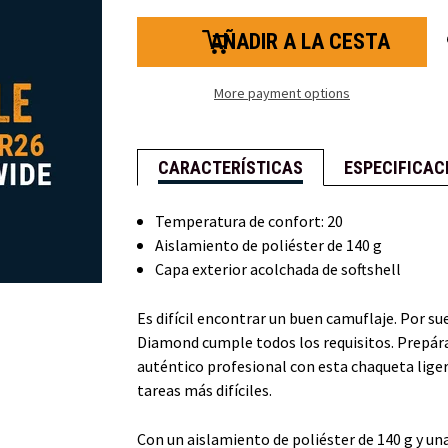
cantidad
cantidad
de
de
chaqueta
chaquetas
con
con
capucha
capucha
acolchada
acolchadas
More payment options
Camo
Camo
Diamond
Diamond
CARACTERÍSTICAS
ESPECIFICAC
Temperatura de confort: 20
Aislamiento de poliéster de 140 g
Capa exterior acolchada de softshell
Es difícil encontrar un buen camuflaje. Por 
Diamond cumple todos los requisitos. Prepár
auténtico profesional con esta chaqueta liger
tareas más difíciles.
Con un aislamiento de poliéster de 140 g y una