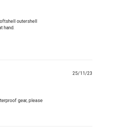
tshell outershell 
 hand. 

25/11/23
terproof gear, please 