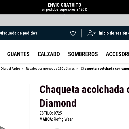
ENVÍO GRATUITO
en pedidos superiores a 120 ¤
.
Búsqueda de pedidos
Inicio de sesión
Ir al contenido principal
GUANTES
CALZADO
SOMBREROS
ACCESOR
 Día del Padre
Regalos por menos de 150 dólares
Chaqueta acolchada con cap
Chaqueta acolchada
Diamond
ESTILO:
8725
MARCA:
RefrigiWear