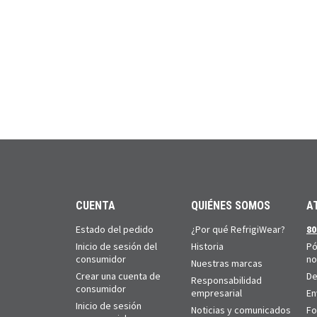
CUENTA
QUIÉNES SOMOS
A
Estado del pedido
¿Por qué RefrigiWear?
80
Inicio de sesión del
Historia
Pó
consumidor
no
Nuestras marcas
Crear una cuenta de
De
Responsabilidad
consumidor
empresarial
En
Inicio de sesión
Noticias y comunicados
Fo