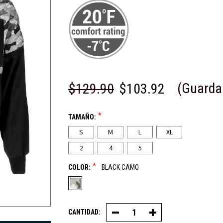
(Guarda
$129.90
$103.92
*
TAMAÑO:
S
M
L
XL
2
4
5
*
COLOR:
BLACK CAMO
CANTIDAD:
Disminuir
Aumentar
la
la