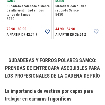
SAMCO
SAMCO
Sudadera acolchada aislante
Sudadera con cuello
de alta visibilidad en dos
redondo Samco
8430
tonos de Samco
8470
72.90 - 89.90
44.90 - 54.90
A PARTIR DE 43,74 $
A PARTIR DE 26,94 $
Carga más productos. El lector de pantalla anunciará cuando se hayan 
SUDADERAS Y FORROS POLARES SAMCO:
PRENDAS DE ENTRECAPA ASEQUIBLES PARA
LOS PROFESIONALES DE LA CADENA DE FRÍO
La importancia de vestirse por capas para
trabajar en cámaras frigoríficas