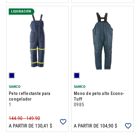
LIQUIDACIÓN
SAMCO
SAMCO
Peto reflectante para
Mono de peto alto Econo-
congelador
Tuff
1
0985
144.90 - 149.90
A PARTIR DE 130,41 $
A PARTIR DE 104,90 $