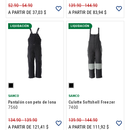
52.90 - 54.90
139.90 - 144.90
A PARTIR DE 37,03 $
A PARTIR DE 83,94 $
LIQUIDACIÓN
LIQUIDACIÓN
SAMCO
SAMCO
Pantalón con peto de lona
Culotte Softshell Freezer
7560
7400
134.90 - 139.90
139.90 - 144.90
A PARTIR DE 121,41 $
A PARTIR DE 111,92 $