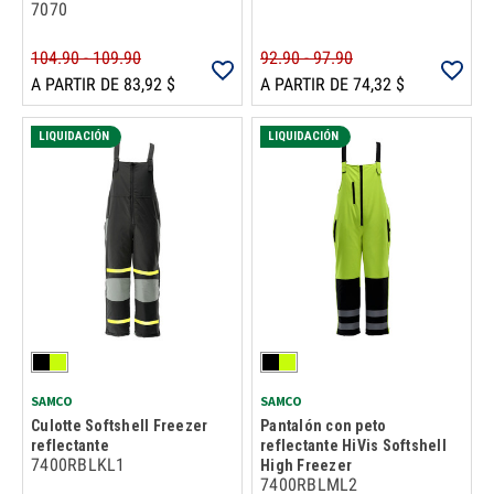
7070
104.90 - 109.90
92.90 - 97.90
A PARTIR DE 83,92 $
A PARTIR DE 74,32 $
LIQUIDACIÓN
LIQUIDACIÓN
SAMCO
SAMCO
Culotte Softshell Freezer
Pantalón con peto
reflectante
reflectante HiVis Softshell
7400RBLKL1
High Freezer
7400RBLML2