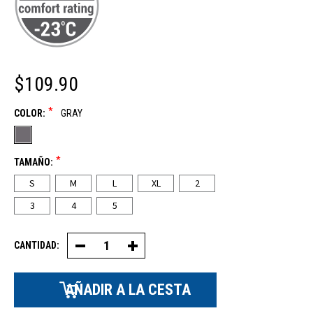
$109.90
*
COLOR:
GRAY
*
TAMAÑO:
S
M
L
XL
2
3
4
5
CANTIDAD:
Disminuir
Aumentar
la
la
cantidad
cantidad
de
de
pantalones
pantalones
con
con
peto
peto