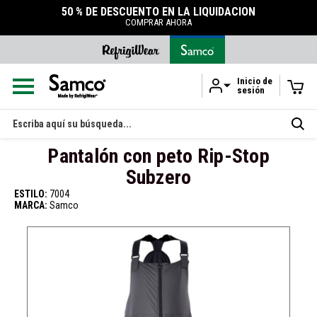
50 % DE DESCUENTO EN LA LIQUIDACIÓN
COMPRAR AHORA
Inicio de
sesión
Ir al contenido principal
Buscar
en
Pantalón con peto Rip-Stop
Subzero
ESTILO:
7004
MARCA:
Samco