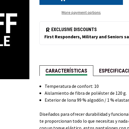
con
con
peto
peto
de
de
More payment options
lona
lona
(¡NUEVO!)
(¡NUEVO!)
CARACTERÍSTICAS
ESPECIFICAC
Temperatura de confort: 10
Aislamiento de fibra de poliéster de 120 g.
Exterior de lona 99 % algodón / 1 % elasta
Diseñados para ofrecer durabilidad y funcion
te proporcionan todo lo que necesitas y nada
con un toque elástico, estos pantalones con p