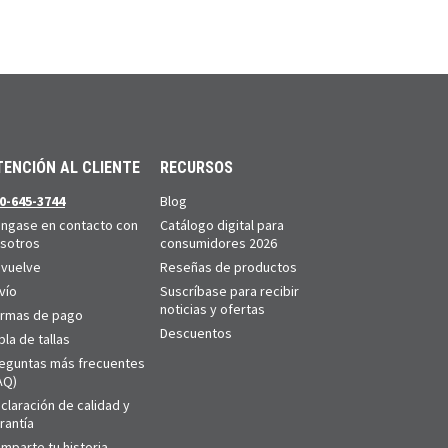
TENCIÓN AL CLIENTE
RECURSOS
0-645-3744
Blog
ngase en contacto con
Catálogo digital para
sotros
consumidores 2026
vuelve
Reseñas de productos
vío
Suscríbase para recibir
noticias y ofertas
rmas de pago
Descuentos
bla de tallas
eguntas más frecuentes
AQ)
claración de calidad y
rantía
mparte tu historia