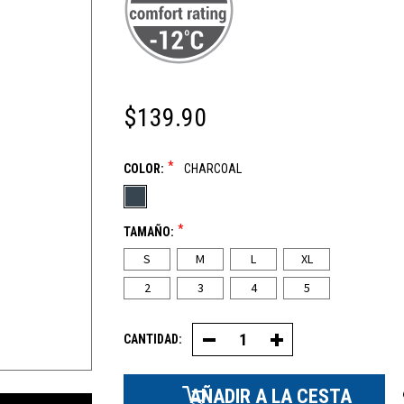
$139.90
*
COLOR:
CHARCOAL
*
TAMAÑO:
S
M
L
XL
2
3
4
5
CANTIDAD:
Disminuir
Aumentar
la
la
cantidad
cantidad
de
de
pantalones
pantalones