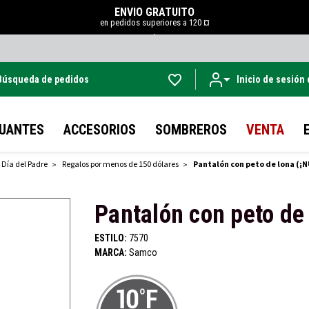
ENVÍO GRATUITO
en pedidos superiores a 120 ¤
.
Búsqueda de pedidos
Inicio de sesión
Ir al contenido principal
UANTES
ACCESORIOS
SOMBREROS
VENTA
 Día del Padre
Regalos por menos de 150 dólares
Pantalón con peto de lona (¡
Pantalón con peto de
ESTILO:
7570
MARCA:
Samco