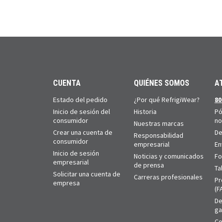
CUENTA
QUIÉNES SOMOS
A
Estado del pedido
¿Por qué RefrigiWear?
80
Inicio de sesión del
Historia
Pó
consumidor
no
Nuestras marcas
Crear una cuenta de
De
Responsabilidad
consumidor
empresarial
En
Inicio de sesión
Noticias y comunicados
Fo
empresarial
de prensa
Ta
Solicitar una cuenta de
Carreras profesionales
Pr
empresa
(F
De
ga
Co