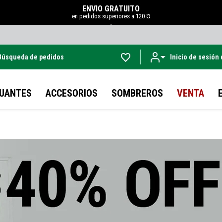
ENVÍO GRATUITO
en pedidos superiores a 120 ¤
.
Búsqueda de pedidos
Inicio de sesión
Ir al contenido principal
UANTES
ACCESORIOS
SOMBREROS
VENTA