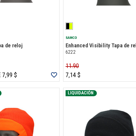
SAMCO
a de reloj
Enhanced Visibility Tapa de re
6222
11.90
 7,99 $
7,14 $
LIQUIDACIÓN