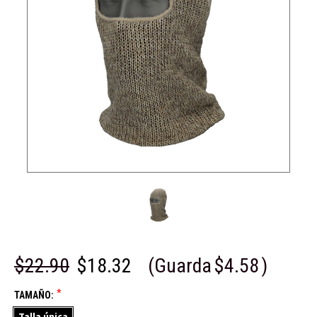
$22.90
$18.32
(Guarda
$4.58
)
*
TAMAÑO:
Talla única