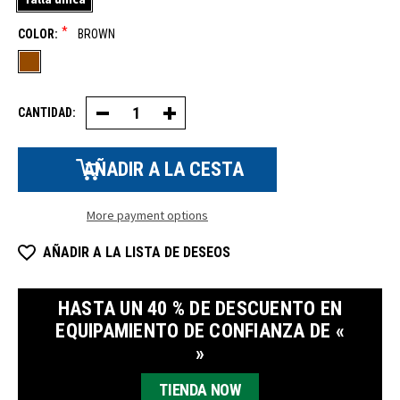
*
COLOR:
BROWN
CANTIDAD:
Disminuir
Aumentar
la
la
cantidad
cantidad
de
de
mascarillas
mascarillas
de
de
lana
lana
con
con
More payment options
forro
forro
polar
polar
AÑADIR A LA LISTA DE DESEOS
HASTA UN 40 % DE DESCUENTO EN
EQUIPAMIENTO DE CONFIANZA DE «
»
TIENDA NOW