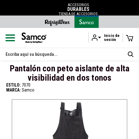
ACCESORIOS
DURABLES
TIENDA DE ACCESORIOS
Inicio de
sesión
Ir al contenido principal
Buscar
en
Pantalón con peto aislante de alta
visibilidad en dos tonos
ESTILO:
7070
MARCA:
Samco