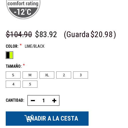
$104.90
$83.92
(Guarda
$20.98
)
*
COLOR:
LIME/BLACK
*
TAMAÑO:
S
M
XL
2
3
4
5
CANTIDAD:
Disminuir
Aumentar
la
la
cantidad
cantidad
de
de
pantalones
pantalones
con
con
peto
peto