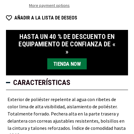
aislantes
aislantes
More payment options
de
de
alta
alta
visibilidad
visibilidad
AÑADIR A LA LISTA DE DESEOS
en
en
dos
dos
tonos.
tonos.
HASTA UN 40 % DE DESCUENTO EN
EQUIPAMIENTO DE CONFIANZA DE «
»
TIENDA NOW
CARACTERÍSTICAS
Exterior de poliéster repelente al agua con ribetes de
color lima de alta visibilidad, aislamiento de poliéster.
Totalmente forrado. Pechera alta en la parte trasera y
delantera con correas ajustables resistentes, bolsillos en
la cintura y talones reforzados. Índice de comodidad hasta