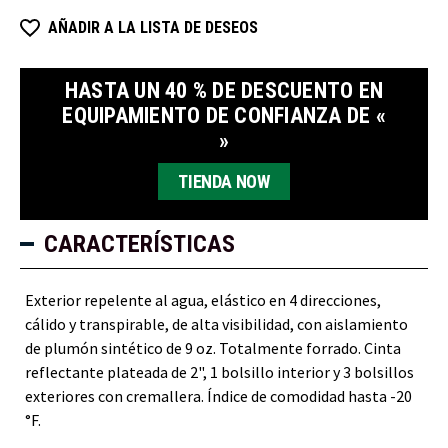
Softshell
Softshell
High
High
AÑADIR A LA LISTA DE DESEOS
Freezer
Freezer
HASTA UN 40 % DE DESCUENTO EN
EQUIPAMIENTO DE CONFIANZA DE «
»
TIENDA NOW
CARACTERÍSTICAS
Exterior repelente al agua, elástico en 4 direcciones,
cálido y transpirable, de alta visibilidad, con aislamiento
de plumón sintético de 9 oz. Totalmente forrado. Cinta
reflectante plateada de 2", 1 bolsillo interior y 3 bolsillos
exteriores con cremallera. Índice de comodidad hasta -20
°F.