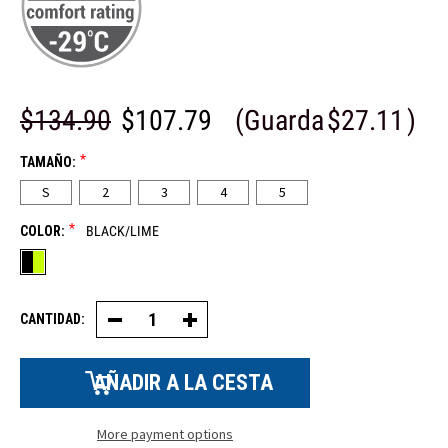
$134.90
$107.79
(Guarda
$27.11
)
*
TAMAÑO:
S
2
3
4
5
*
COLOR:
BLACK/LIME
CANTIDAD:
Disminuir
Aumentar
la
la
cantidad
cantidad
de
de
pantalones
pantalones
con
con
peto
peto
HiVis
HiVis
More payment options
Reflective
Reflective