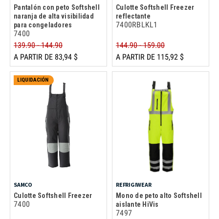
Pantalón con peto Softshell
Culotte Softshell Freezer
naranja de alta visibilidad
reflectante
7400RBLKL1
para congeladores
7400
139.90 - 144.90
144.90 - 159.00
A PARTIR DE 83,94 $
A PARTIR DE 115,92 $
LIQUIDACIÓN
SAMCO
REFRIGIWEAR
Culotte Softshell Freezer
Mono de peto alto Softshell
7400
aislante HiVis
7497