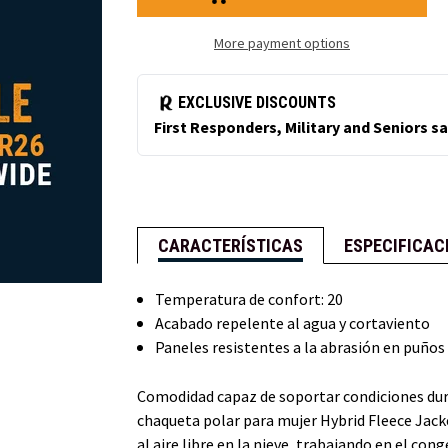
polar
polar
híbrida
híbrida
de
de
More payment options
mujer
mujer
CARACTERÍSTICAS
ESPECIFICAC
Temperatura de confort: 20
Acabado repelente al agua y cortaviento
Paneles resistentes a la abrasión en puños 
Comodidad capaz de soportar condiciones duras 
chaqueta polar para mujer Hybrid Fleece Jack
al aire libre en la nieve, trabajando en el con