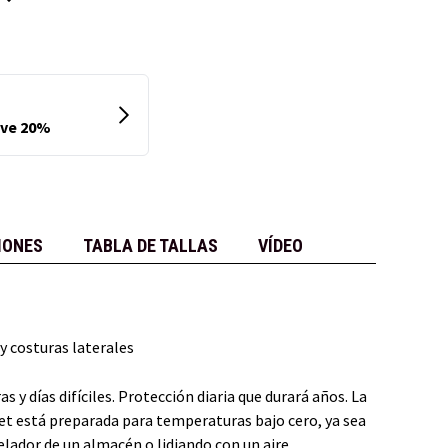
IONES
TABLA DE TALLAS
VÍDEO
y costuras laterales
y días difíciles. Protección diaria que durará años. La
et está preparada para temperaturas bajo cero, ya sea
gelador de un almacén o lidiando con un aire