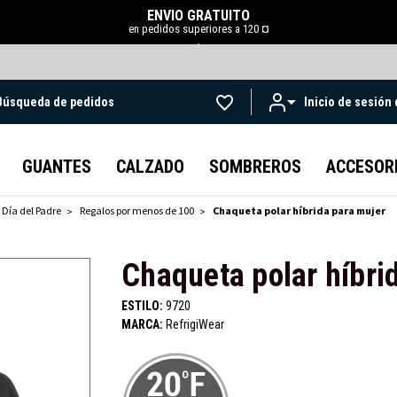
ENVÍO GRATUITO
en pedidos superiores a 120 ¤
.
Búsqueda de pedidos
Inicio de sesión
Ir al contenido principal
GUANTES
CALZADO
SOMBREROS
ACCESOR
 Día del Padre
Regalos por menos de 100
Chaqueta polar híbrida para mujer
Chaqueta polar híbri
ESTILO:
9720
MARCA:
RefrigiWear