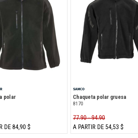
AR
SAMCO
a polar
Chaqueta polar gruesa
8170
77.90 - 94.90
R DE 84,90 $
A PARTIR DE 54,53 $