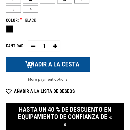
3
4
*
COLOR:
BLACK
CANTIDAD:
Disminuir
Aumentar
la
la
cantidad
cantidad
de
de
chaquetas
chaquetas
de
de
lana
lana
gruesa
gruesa
More payment options
AÑADIR A LA LISTA DE DESEOS
HASTA UN 40 % DE DESCUENTO EN
EQUIPAMIENTO DE CONFIANZA DE «
»