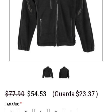
$77.90
$54.53
(Guarda
$23.37
)
*
TAMAÑO:
S
M
L
XL
2