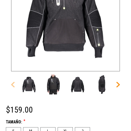
$159.00
*
TAMAÑO:
S
M
L
XL
2