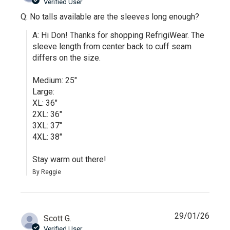
Verified User
Q: No talls available are the sleeves long enough?
A: Hi Don! Thanks for shopping RefrigiWear. The 
sleeve length from center back to cuff seam 
differs on the size. 

Medium: 25"

Large: 

XL: 36"

2XL: 36"

3XL: 37"

4XL: 38"

Stay warm out there!
By Reggie
29/01/26
Scott G.
Verified User