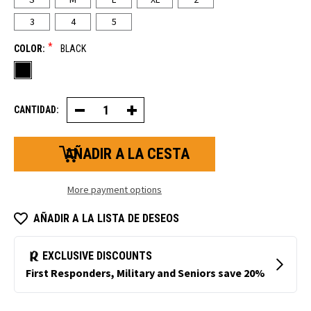
3
4
5
*
COLOR:
BLACK
CANTIDAD:
Disminuir
Aumentar
la
la
cantidad
cantidad
de
de
sudaderas
sudaderas
híbridas
híbridas
extremas
Extreme
More payment options
AÑADIR A LA LISTA DE DESEOS